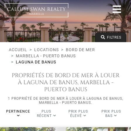
Bord de mer
Marbella - Puerto Banus
Laguna de Banus
Tous les types
Prix à partir de
FILTRES
Prix jusqu'à
Lits minimums
ACCUEIL
LOCATIONS
BORD DE MER
MARBELLA - PUERTO BANUS
LAGUNA DE BANUS
PROPRIÉTÉS DE BORD DE MER À LOUER
À LAGUNA DE BANUS, MARBELLA -
PUERTO BANUS
1 PROPRIÉTÉ DE BORD DE MER À LOUER À LAGUNA DE BANUS,
MARBELLA - PUERTO BANUS.
PERTINENCE
PLUS
PRIX PLUS
PRIX PLUS
RÉCENT
ÉLEVÉ
BAS