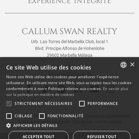
EXPÉRIENCE INTÉGRITÉ
CALLUM SWAN REALTY
Urb. Las Torres del Marbella Club, local 1
Blvd. Principe Alfonso de Hohenlohe
29602 Marbella Málaga
×
Ce site Web utilise des cookies
info@callumswan.com
Tel:
(+34) 952 81 06 08
Notre site Web utilise des cookies pour améliorer l'expérience
ENGLISH
utilisateur. En utilisant notre site Web, vous acceptez tous les cookies
conformément à notre Politique relative aux cookies.
En savoir plus
SPANISH
sur la politique en matière de cookies
FRENCH
STRICTEMENT NÉCESSAIRES
PERFORMANCE
CIBLAGE
FONCTIONNALITÉ
© 2026
Callum Swan Realty
|
Avis juridique et politique de confidentialité
|
Politique en matière de cookies
|
Plan du site
| built by
inmoba
AFFICHER LES DÉTAILS
ACCEPTER TOUT
REFUSER TOUT