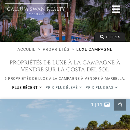
Luxe campagne
Tout Marbella
Toutes les zones
Tous les types
Prix à partir de
FILTRES
Prix jusqu'à
Lits minimums
ACCUEIL
PROPRIÉTÉS
LUXE CAMPAGNE
PROPRIÉTÉS DE LUXE À LA CAMPAGNE À
VENDRE SUR LA COSTA DEL SOL
6 PROPRIÉTÉS DE LUXE À LA CAMPAGNE À VENDRE À MARBELLA.
PLUS RÉCENT
PRIX PLUS ÉLEVÉ
PRIX PLUS BAS
1
|
11