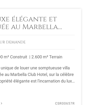
uxe élégante et
uée au Marbella
l
SUR DEMANDE
00 m² Construit
2.600 m² Terrain
 unique de louer une somptueuse villa
e au Marbella Club Hotel, sur la célèbre
opriété élégante est l'incarnation du luxe
É
CSR00657R