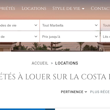
priétés
Locations
Style de vie
Contac
des de vie
Tout Marbella
Tout
r de
Prix jusqu'à
Lits
ACCUEIL
LOCATIONS
ÉTÉS À LOUER SUR LA COSTA 
PERTINENCE
PLUS RÉC