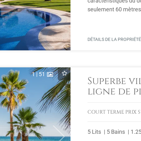
caractéristiques du d
seulement 60 mètres 
Marbella, ...
DÉTAILS DE LA PROPRIÉT
1
|
51
Superbe vi
ligne de p
location
COURT TERME
PRIX 
5 Lits
5 Bains
1.2
Next