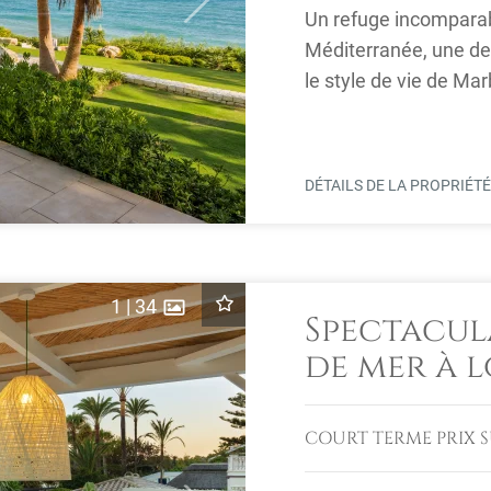
Un refuge incomparab
Méditerranée, une de
le style de vie de Ma
quartier résidentiel ...
DÉTAILS DE LA PROPRIÉT
1
|
34
Spectacul
de mer à 
Romano
COURT TERME
PRIX 