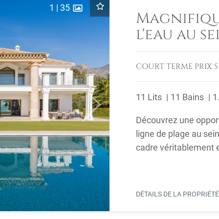
1
|
35
Magnifiqu
l'eau au s
Club
COURT TERME
PRIX 
11 Lits
11 Bains
1
Next
Découvrez une opportu
ligne de plage au sei
cadre véritablement 
terrain de ...
DÉTAILS DE LA PROPRIÉT