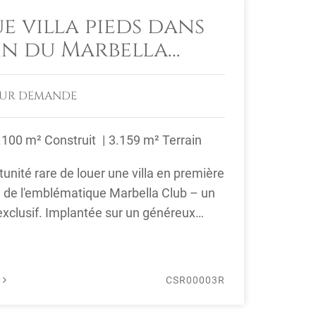
e villa pieds dans
ein du Marbella
SUR DEMANDE
.100 m² Construit
3.159 m² Terrain
nité rare de louer une villa en première
n de l'emblématique Marbella Club – un
exclusif. Implantée sur un généreux
É
CSR00003R