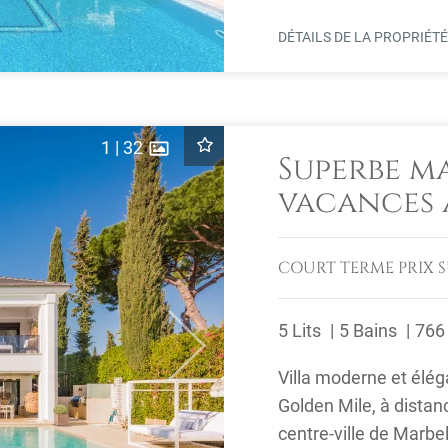
DÉTAILS DE LA PROPRIÉT
1
|
32
Superbe m
vacances 
Marbella 
COURT TERME
PRIX 
5 Lits
5 Bains
766
Next
Villa moderne et élég
Golden Mile, à distan
centre-ville de Marbel