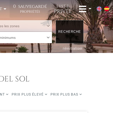
0
sauvegardé
LISTE
t
PRIVÉE
propriétés
es les zones
RECHERCHE
 minimums
réinitialiser
DEL SOL
ENT
PRIX PLUS ÉLEVÉ
PRIX PLUS BAS