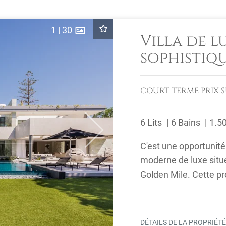
1
|
30
Villa de l
sophistiq
Club Hote
COURT TERME
PRIX 
6 Lits
6 Bains
1.5
Next
C'est une opportunité
moderne de luxe situé
Golden Mile. Cette pr
et ...
DÉTAILS DE LA PROPRIÉT