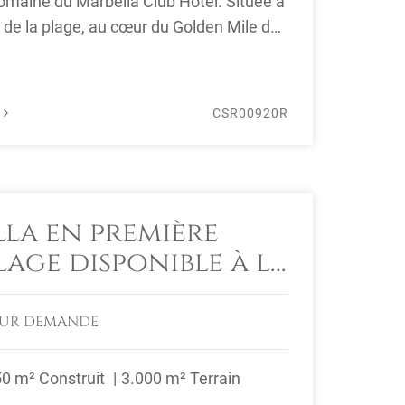
omaine du Marbella Club Hotel. Située à
de la plage, au cœur du Golden Mile de
É
CSR00920R
lla en première
lage disponible à la
SUR DEMANDE
50 m² Construit
3.000 m² Terrain