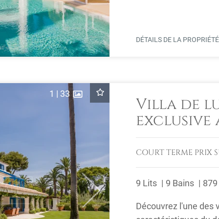
vacances en ...
DÉTAILS DE LA PROPRIÉT
1
|
33
Villa de l
exclusive
COURT TERME
PRIX 
9 Lits
9 Bains
879
Next
Découvrez l'une des v