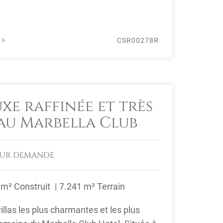
É
CSR00278R
uxe raffinée et très
 au Marbella Club
SUR DEMANDE
 m² Construit
7.241 m² Terrain
illas les plus charmantes et les plus