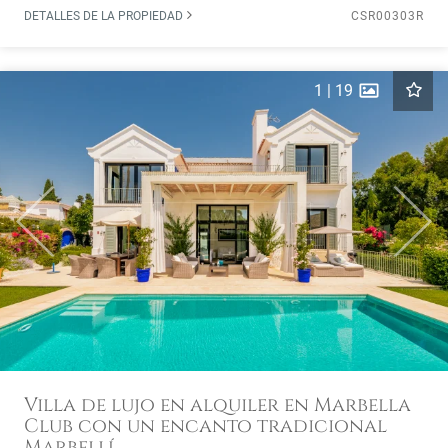
DETALLES DE LA PROPIEDAD
CSR00303R
1
|
19
Previous
Next
Villa de lujo en alquiler en Marbella
Club con un encanto tradicional
Marbellí