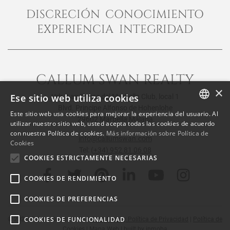
DISCRECIÓN CONOCIMIENTO
EXPERIENCIA INTEGRIDAD
CALLUM SWAN REALTY
×
Ese sitio web utiliza cookies
Urb. Las Torres del Marbella Club, local 1
Blvd. Principe Alfonso de Hohenlohe
Este sitio web usa cookies para mejorar la experiencia del usuario. Al
29602 Marbella Málaga
ENGLISH
utilizar nuestro sitio web, usted acepta todas las cookies de acuerdo
con nuestra Política de cookies.
Más información sobre Política de
SPANISH
info@callumswan.com
Cookies
Tel:
(+34) 952 81 06 08
FRENCH
COOKIES ESTRICTAMENTE NECESARIAS
COOKIES DE RENDIMIENTO
COOKIES DE PREFERENCIAS
COOKIES DE FUNCIONALIDAD
© 2026
Callum Swan Realty
|
Aviso Legal y Política de Privacidad
|
Política de
Cookies
|
Mapa Web
| built by
inmoba