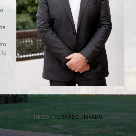
r
 o
 de
tro
rle
INICIO
LISTADO PRIVADO