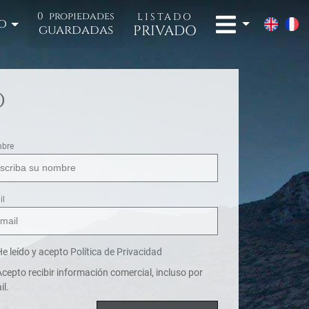
0
propiedades
LISTADO
o
PRIVADO
guardadas
O
bre
il
e leído y acepto
Política de Privacidad
cepto recibir información comercial, incluso por
il.