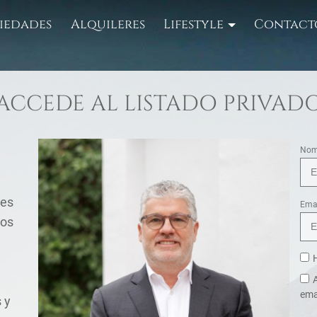
iedades
Alquileres
Lifestyle
Contact
ACCEDE AL LISTADO PRIVAD
Nom
 es
Ema
eos
H
A
ema
 y