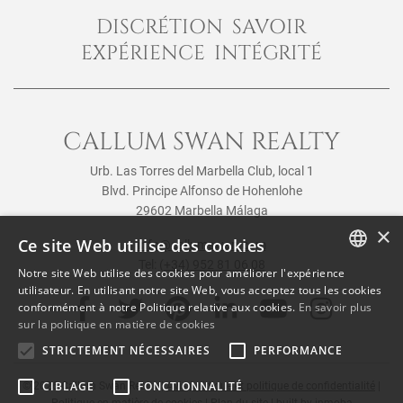
DISCRÉTION SAVOIR
EXPÉRIENCE INTÉGRITÉ
CALLUM SWAN REALTY
Urb. Las Torres del Marbella Club, local 1
Blvd. Principe Alfonso de Hohenlohe
29602 Marbella Málaga
×
Ce site Web utilise des cookies
info@callumswan.com
Tel:
(+34) 952 81 06 08
Notre site Web utilise des cookies pour améliorer l'expérience
ENGLISH
utilisateur. En utilisant notre site Web, vous acceptez tous les cookies
conformément à notre Politique relative aux cookies.
En savoir plus
SPANISH
sur la politique en matière de cookies
FRENCH
STRICTEMENT NÉCESSAIRES
PERFORMANCE
CIBLAGE
FONCTIONNALITÉ
© 2026
Callum Swan Realty
|
Avis juridique et politique de confidentialité
|