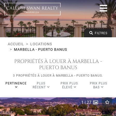
Tous les modes de vie
Marbella - Puerto Banus
Toutes les zones
Tous les types
Prix à partir de
FILTRES
Prix jusqu'à
Lits minimums
ACCUEIL
LOCATIONS
MARBELLA - PUERTO BANUS
PROPRIÉTÉS À LOUER À MARBELLA -
PUERTO BANUS
3 PROPRIÉTÉS À LOUER À MARBELLA - PUERTO BANUS.
PERTINENCE
PLUS
PRIX PLUS
PRIX PLUS
RÉCENT
ÉLEVÉ
BAS
1
|
27