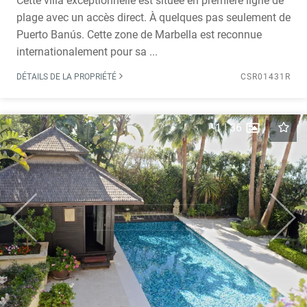
Cette villa exceptionnelle est située en première ligne de
plage avec un accès direct. À quelques pas seulement de
Puerto Banús. Cette zone de Marbella est reconnue
internationalement pour sa ...
DÉTAILS DE LA PROPRIÉTÉ
CSR01431R
1
|
36
Previous
Next