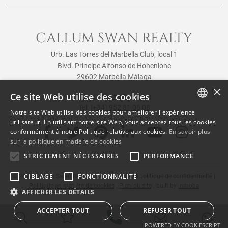
CALLUM SWAN REALTY
Urb. Las Torres del Marbella Club, local 1
Blvd. Principe Alfonso de Hohenlohe
29602 Marbella Málaga
×
Ce site Web utilise des cookies
info@callumswan.com
Tel:
(+34) 952 81 06 08
Notre site Web utilise des cookies pour améliorer l'expérience
ENGLISH
utilisateur. En utilisant notre site Web, vous acceptez tous les cookies
conformément à notre Politique relative aux cookies.
En savoir plus
SPANISH
sur la politique en matière de cookies
FRENCH
STRICTEMENT NÉCESSAIRES
PERFORMANCE
CIBLAGE
FONCTIONNALITÉ
© 2026
Callum Swan Realty
|
Avis juridique et politique de confidentialité
|
Politique en matière de cookies
|
Plan du site
| built by
inmoba
AFFICHER LES DÉTAILS
ACCEPTER TOUT
REFUSER TOUT
POWERED BY COOKIESCRIPT