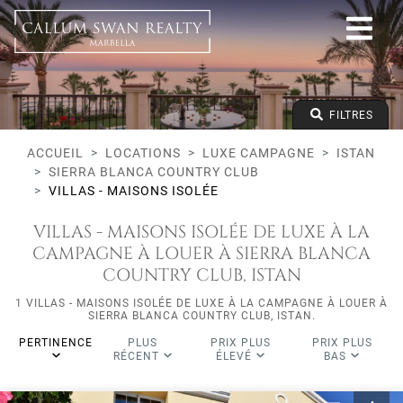
Luxe campagne
Istan
Sierra Blanca Country Club
Villas - Maisons Isolée
Prix à partir de
FILTRES
Prix jusqu'à
Lits minimums
ACCUEIL
LOCATIONS
LUXE CAMPAGNE
ISTAN
SIERRA BLANCA COUNTRY CLUB
VILLAS - MAISONS ISOLÉE
VILLAS - MAISONS ISOLÉE DE LUXE À LA
CAMPAGNE À LOUER À SIERRA BLANCA
COUNTRY CLUB, ISTAN
1 VILLAS - MAISONS ISOLÉE DE LUXE À LA CAMPAGNE À LOUER À
SIERRA BLANCA COUNTRY CLUB, ISTAN.
PERTINENCE
PLUS
PRIX PLUS
PRIX PLUS
RÉCENT
ÉLEVÉ
BAS