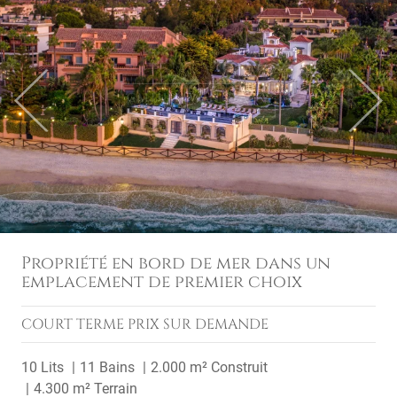
Previous
Next
Propriété en bord de mer dans un
emplacement de premier choix
COURT TERME
PRIX SUR DEMANDE
10 Lits
11 Bains
2.000 m² Construit
4.300 m² Terrain