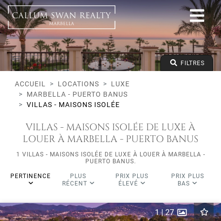
Luxe
Marbella - Puerto Banus
Toutes les zones
Villas - Maisons Isolée
Prix à partir de
FILTRES
Prix jusqu'à
Lits minimums
ACCUEIL
LOCATIONS
LUXE
MARBELLA - PUERTO BANUS
VILLAS - MAISONS ISOLÉE
VILLAS - MAISONS ISOLÉE DE LUXE À
LOUER À MARBELLA - PUERTO BANUS
1 VILLAS - MAISONS ISOLÉE DE LUXE À LOUER À MARBELLA -
PUERTO BANUS.
PERTINENCE
PLUS
PRIX PLUS
PRIX PLUS
RÉCENT
ÉLEVÉ
BAS
1
|
27