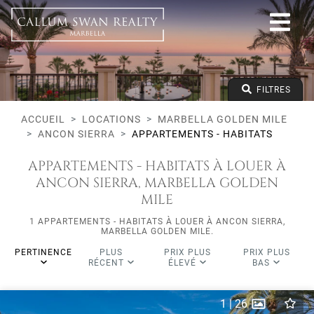
Tous les modes de vie
Marbella Golden Mile
Ancon Sierra
Appartements - Habitats
Prix à partir de
FILTRES
Prix jusqu'à
Lits minimums
ACCUEIL
LOCATIONS
MARBELLA GOLDEN MILE
ANCON SIERRA
APPARTEMENTS - HABITATS
APPARTEMENTS - HABITATS À LOUER À
ANCON SIERRA, MARBELLA GOLDEN
MILE
1 APPARTEMENTS - HABITATS À LOUER À ANCON SIERRA,
MARBELLA GOLDEN MILE.
PERTINENCE
PLUS
PRIX PLUS
PRIX PLUS
RÉCENT
ÉLEVÉ
BAS
1
|
26