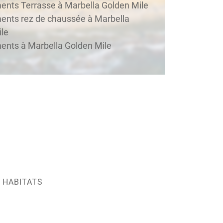
nts Terrasse à Marbella Golden Mile
ents rez de chaussée à Marbella
le
nts à Marbella Golden Mile
 HABITATS