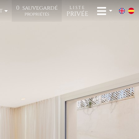
0
sauvegardé
LISTE
t
PRIVÉE
propriétés