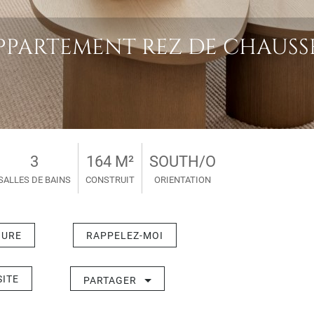
PARTEMENT REZ DE CHAUSS
3
164 M²
SOUTH/O
SALLES DE BAINS
CONSTRUIT
ORIENTATION
HURE
RAPPELEZ-MOI
SITE
PARTAGER