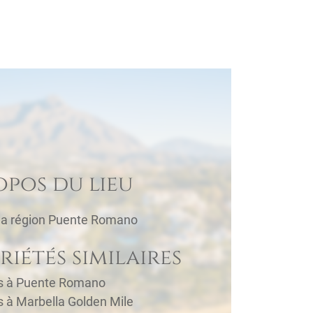
opos du lieu
la région Puente Romano
riétés similaires
és à Puente Romano
s à Marbella Golden Mile