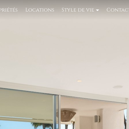
priétés
Locations
Style de vie
Contac