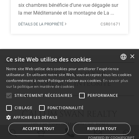
six chambres bénéficie d’une vue dégagée sur
la mer Méditerranée et la montagne de La ...
DÉTAILS DE LA PROPRIÉTÉ
CSR01671
×
Ce site Web utilise des cookies
Notre site Web utilise des cookies pour améliorer l'expérience
DISCRÉTION SAVOIR
ENGLISH
utilisateur. En utilisant notre site Web, vous acceptez tous les cookies
conformément à notre Politique relative aux cookies.
En savoir plus
EXPÉRIENCE INTÉGRITÉ
SPANISH
sur la politique en matière de cookies
FRENCH
STRICTEMENT NÉCESSAIRES
PERFORMANCE
CIBLAGE
FONCTIONNALITÉ
CALLUM SWAN REALTY
AFFICHER LES DÉTAILS
Urb. Las Torres del Marbella Club, local 1
ACCEPTER TOUT
REFUSER TOUT
Blvd. Principe Alfonso de Hohenlohe
29602 Marbella Málaga
POWERED BY COOKIESCRIPT