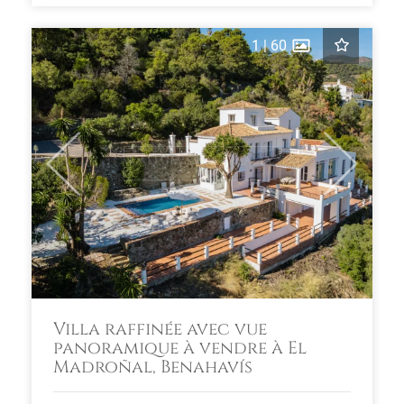
1
|
60
Previous
Next
Villa raffinée avec vue
panoramique à vendre à El
Madroñal, Benahavís