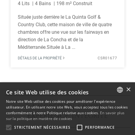
4 Lits
4 Bains
198 m² Construit
Située juste derrière le La Quinta Golf &
Country Club, cette maison de ville de quatre
chambres offre une vue sur les fairways en
direction de La Concha et de la
Méditerranée.Située à La ...
DÉTAILS DE LA PROPRIÉTÉ
CSR01677
×
Ce site Web utilise des cookies
Notre site Web utilise des cookies pour améliorer l'expérience
DISCRÉTION SAVOIR
ENGLISH
utilisateur. En utilisant notre site Web, vous acceptez tous les cookies
conformément à notre Politique relative aux cookies.
En savoir plus
EXPÉRIENCE INTÉGRITÉ
SPANISH
sur la politique en matière de cookies
FRENCH
STRICTEMENT NÉCESSAIRES
PERFORMANCE