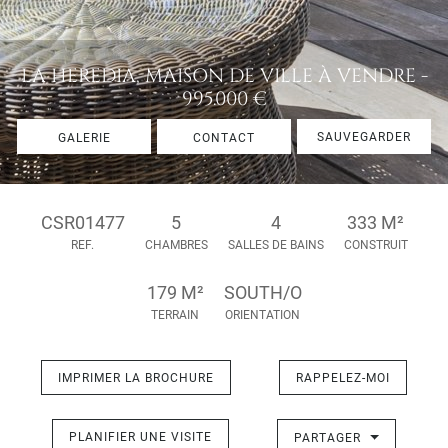
LA HEREDIA, MAISON DE VILLE À VENDRE -
995.000 €
SAUVEGARDER
GALERIE
CONTACT
CSR01477
5
4
333 M²
REF.
CHAMBRES
SALLES DE BAINS
CONSTRUIT
179 M²
SOUTH/O
TERRAIN
ORIENTATION
IMPRIMER LA BROCHURE
RAPPELEZ-MOI
PLANIFIER UNE VISITE
PARTAGER