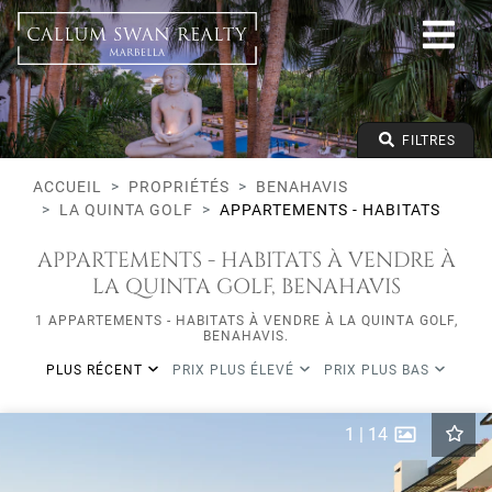
Tous les modes de vie
Benahavis
La Quinta Golf
Appartements - Habitats
Prix à partir de
FILTRES
Prix jusqu'à
Lits minimums
ACCUEIL
PROPRIÉTÉS
BENAHAVIS
LA QUINTA GOLF
APPARTEMENTS - HABITATS
APPARTEMENTS - HABITATS À VENDRE À
LA QUINTA GOLF, BENAHAVIS
1 APPARTEMENTS - HABITATS À VENDRE À LA QUINTA GOLF,
BENAHAVIS.
PLUS RÉCENT
PRIX PLUS ÉLEVÉ
PRIX PLUS BAS
1
|
14