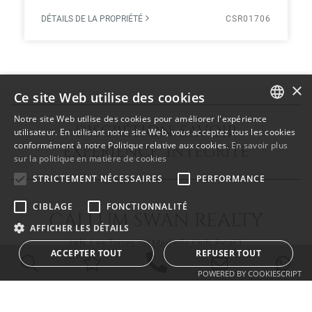
DÉTAILS DE LA PROPRIÉTÉ
CSR01706
×
Ce site Web utilise des cookies
Notre site Web utilise des cookies pour améliorer l'expérience
DISCRÉTION SAVOIR
ENGLISH
utilisateur. En utilisant notre site Web, vous acceptez tous les cookies
conformément à notre Politique relative aux cookies.
En savoir plus
EXPÉRIENCE INTÉGRITÉ
SPANISH
sur la politique en matière de cookies
FRENCH
STRICTEMENT NÉCESSAIRES
PERFORMANCE
CIBLAGE
FONCTIONNALITÉ
CALLUM SWAN REALTY
AFFICHER LES DÉTAILS
Urb. Las Torres del Marbella Club, local 1
ACCEPTER TOUT
REFUSER TOUT
Blvd. Principe Alfonso de Hohenlohe
29602 Marbella Málaga
POWERED BY COOKIESCRIPT
info@callumswan.com