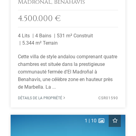
Madroñal, Benahavís
4.500.000 €
4 Lits
4 Bains
531 m² Construit
5.344 m² Terrain
Cette villa de style andalou comprenant quatre
chambres est située dans la prestigieuse
communauté fermée d'El Madroñal à
Benahavís, une célèbre zone en hauteur près
de Marbella. La ...
DÉTAILS DE LA PROPRIÉTÉ
CSR01590
1
|
10