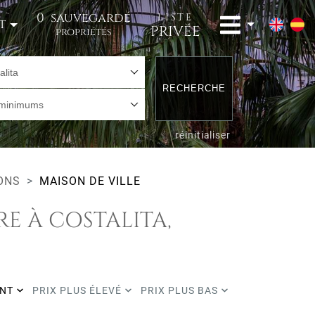
0
sauvegardé
LISTE
t
PRIVÉE
propriétés
alita
RECHERCHE
 minimums
réinitialiser
ONS
MAISON DE VILLE
E À COSTALITA,
ENT
PRIX PLUS ÉLEVÉ
PRIX PLUS BAS