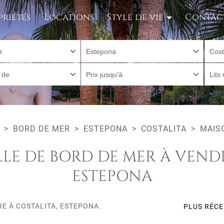
priétés
Locations
Style de vie
Contac
r
Estepona
Cost
r de
Prix jusqu'à
Lits
BORD DE MER
ESTEPONA
COSTALITA
MAIS
LLE DE BORD DE MER À VENDR
ESTEPONA
RE À COSTALITA, ESTEPONA.
PLUS RÉC