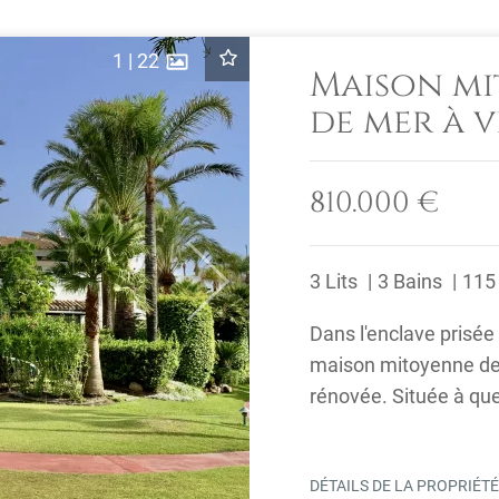
1
|
22
Maison mi
de mer à 
810.000 €
3 Lits
3 Bains
115
Next
Dans l'enclave prisée
maison mitoyenne de
rénovée. Située à que
divers ...
DÉTAILS DE LA PROPRIÉT