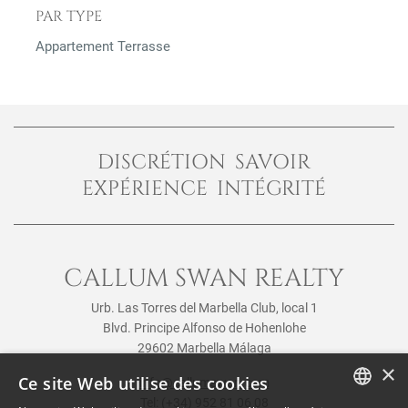
PAR TYPE
Appartement Terrasse
DISCRÉTION SAVOIR
EXPÉRIENCE INTÉGRITÉ
CALLUM SWAN REALTY
Urb. Las Torres del Marbella Club, local 1
Blvd. Principe Alfonso de Hohenlohe
29602 Marbella Málaga
×
Ce site Web utilise des cookies
info@callumswan.com
Tel:
(+34) 952 81 06 08