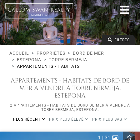
Bord de mer
Estepona
Torre Bermeja
Appartements - Habitats
Prix à partir de
FILTRES
Prix jusqu'à
Lits minimums
ACCUEIL
PROPRIÉTÉS
BORD DE MER
ESTEPONA
TORRE BERMEJA
APPARTEMENTS - HABITATS
APPARTEMENTS - HABITATS DE BORD DE
MER À VENDRE À TORRE BERMEJA,
ESTEPONA
2 APPARTEMENTS - HABITATS DE BORD DE MER À VENDRE À
TORRE BERMEJA, ESTEPONA.
PLUS RÉCENT
PRIX PLUS ÉLEVÉ
PRIX PLUS BAS
1
|
31