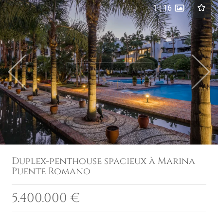
1
|
16
Previous
Next
Duplex-penthouse spacieux à Marina
Puente Romano
5.400.000 €