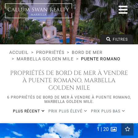
Bord de mer
Marbella Golden Mile
Puente Romano
Tous les types
Prix à partir de
FILTRES
Prix jusqu'à
Lits minimums
ACCUEIL
PROPRIÉTÉS
BORD DE MER
MARBELLA GOLDEN MILE
PUENTE ROMANO
PROPRIÉTÉS DE BORD DE MER À VENDRE
À PUENTE ROMANO, MARBELLA
GOLDEN MILE
6 PROPRIÉTÉS DE BORD DE MER À VENDRE À PUENTE ROMANO,
MARBELLA GOLDEN MILE.
PLUS RÉCENT
PRIX PLUS ÉLEVÉ
PRIX PLUS BAS
1
|
20