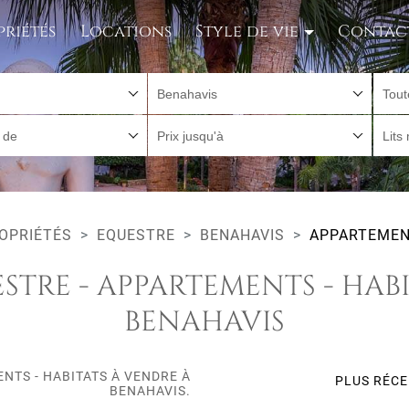
priétés
Locations
Style de vie
Contac
Benahavis
Tout
r de
Prix jusqu'à
Lits
OPRIÉTÉS
EQUESTRE
BENAHAVIS
APPARTEMEN
STRE - APPARTEMENTS - HAB
BENAHAVIS
NTS - HABITATS À VENDRE À
PLUS RÉC
BENAHAVIS.