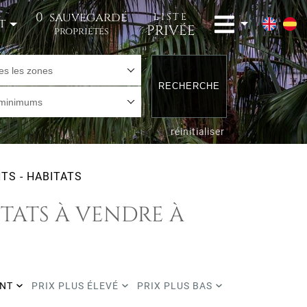
0
sauvegardé
LISTE
t
PRIVÉE
propriétés
es les zones
RECHERCHE
 minimums
réinitialiser
TS - HABITATS
ITATS À VENDRE À
ENT
PRIX PLUS ÉLEVÉ
PRIX PLUS BAS