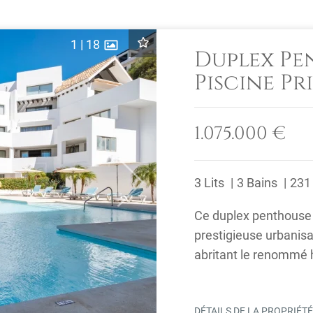
1
|
18
Duplex Pe
Piscine Pr
de Golf L
1.075.000 €
3 Lits
3 Bains
231
Next
Ce duplex penthouse 
prestigieuse urbanisa
abritant le renommé h
sud vers ...
DÉTAILS DE LA PROPRIÉT