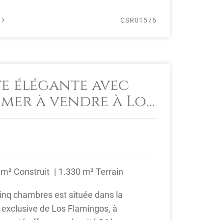
É
CSR01576
ve élégante avec
 mer à vendre à Los
, Benahavís
 m² Construit
1.330 m² Terrain
cinq chambres est située dans la
xclusive de Los Flamingos, à