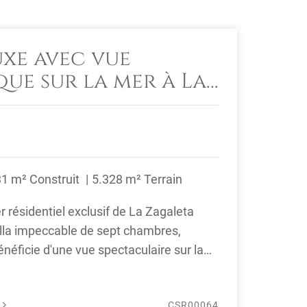
uxe avec vue
ue sur la mer à La
 Marbella
31 m² Construit
5.328 m² Terrain
r résidentiel exclusif de La Zagaleta
illa impeccable de sept chambres,
énéficie d'une vue spectaculaire sur la
É
CSR00064