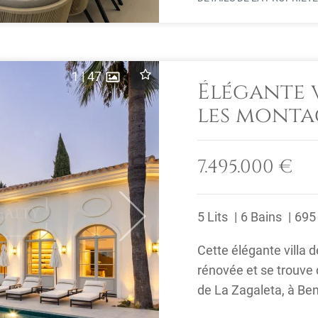
1
|
47
Élégante v
les monta
Benahavís
7.495.000 €
5 Lits
6 Bains
695
Next
Cette élégante villa
rénovée et se trouve
de La Zagaleta, à Ben
surplombent ...