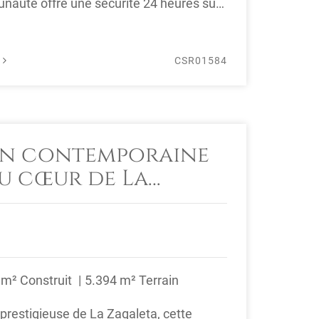
auté offre une sécurité 24 heures sur
É
CSR01584
on contemporaine
au cœur de La
 m² Construit
5.394 m² Terrain
 prestigieuse de La Zagaleta, cette