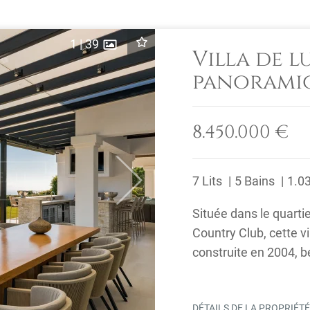
1
|
39
Villa de l
panoramiq
Zagaleta,
8.450.000 €
7 Lits
5 Bains
1.0
Next
Située dans le quartie
Country Club, cette v
construite en 2004, b
mer Méditerranée. ...
DÉTAILS DE LA PROPRIÉT