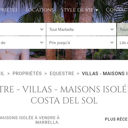
priétés
Locations
Style de vie
Contac
Tout Marbella
Tout
r de
Prix jusqu'à
Lits
IL
PROPRIÉTÉS
EQUESTRE
VILLAS - MAISONS 
RE - VILLAS - MAISONS ISOL
COSTA DEL SOL
 MAISONS ISOLÉE À VENDRE À
PLUS RÉC
MARBELLA.