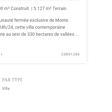
00 m² Construit
5.127 m² Terrain
unauté fermée exclusive de Monte
24h/24, cette villa contemporaine
ne au sein de 330 hectares de vallées et
collines pittoresques. Le ...
É
CSR01286
PAR TYPE
Villa