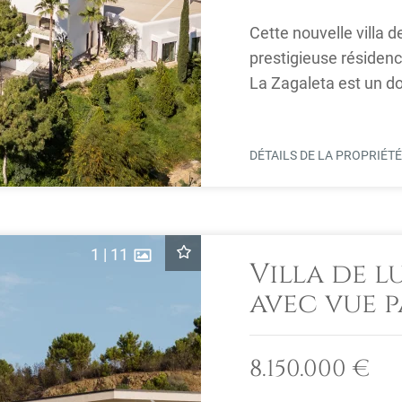
Next
Cette nouvelle villa 
prestigieuse résiden
La Zagaleta est un d
collines surplombant .
DÉTAILS DE LA PROPRIÉT
1
|
11
Villa de 
avec vue 
mer
8.150.000 €