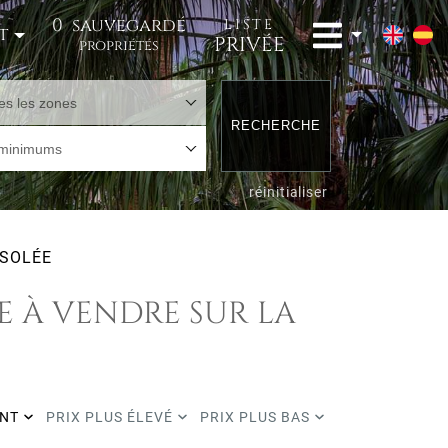
0
sauvegardé
LISTE
t
PRIVÉE
propriétés
es les zones
RECHERCHE
 minimums
réinitialiser
ISOLÉE
ÉE À VENDRE SUR LA
ENT
PRIX PLUS ÉLEVÉ
PRIX PLUS BAS