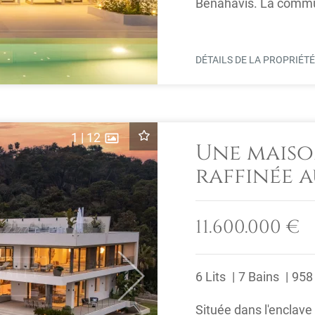
Benahavís. La commun
24 et une position ...
DÉTAILS DE LA PROPRIÉT
1
|
12
Une mais
raffinée 
Zagaleta
11.600.000 €
6 Lits
7 Bains
958
Next
Située dans l'enclave