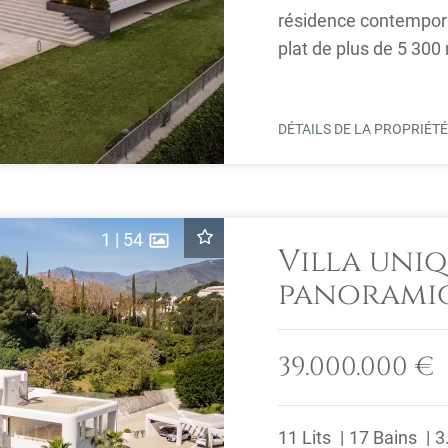
résidence contempora
plat de plus de 5 300
combinaison d'intimité
DÉTAILS DE LA PROPRIÉT
1
|
54
Villa uni
panoramiq
39.000.000 €
11 Lits
17 Bains
3