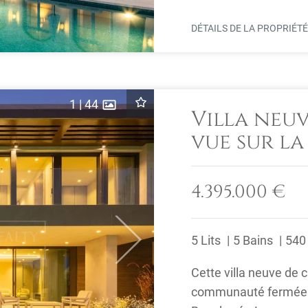
DÉTAILS DE LA PROPRIÉT
1
|
44
Villa neu
vue sur la
Flamingos
4.395.000 €
5 Lits
5 Bains
540
Next
Cette villa neuve de 
communauté fermée e