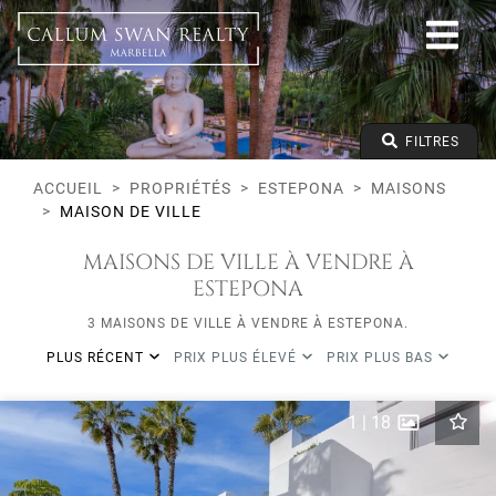
Tous les modes de vie
Estepona
Toutes les zones
Tous les types
Prix à partir de
FILTRES
Prix jusqu'à
Lits minimums
ACCUEIL
PROPRIÉTÉS
ESTEPONA
MAISONS
MAISON DE VILLE
MAISONS DE VILLE À VENDRE À
ESTEPONA
3 MAISONS DE VILLE À VENDRE À ESTEPONA.
PLUS RÉCENT
PRIX PLUS ÉLEVÉ
PRIX PLUS BAS
1
|
18