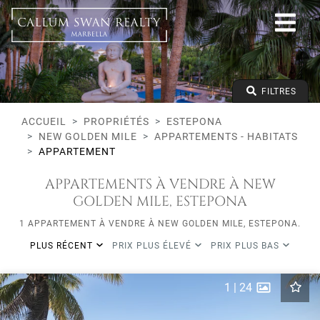
Tous les modes de vie
Estepona
New Golden Mile
Tous les types
Prix à partir de
FILTRES
Prix jusqu'à
Lits minimums
ACCUEIL
PROPRIÉTÉS
ESTEPONA
NEW GOLDEN MILE
APPARTEMENTS - HABITATS
APPARTEMENT
APPARTEMENTS À VENDRE À NEW
GOLDEN MILE, ESTEPONA
1 APPARTEMENT À VENDRE À NEW GOLDEN MILE, ESTEPONA.
PLUS RÉCENT
PRIX PLUS ÉLEVÉ
PRIX PLUS BAS
1
|
24