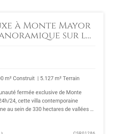
luxe à Monte Mayor
panoramique sur la
00 m² Construit
5.127 m² Terrain
unauté fermée exclusive de Monte
24h/24, cette villa contemporaine
ne au sein de 330 hectares de vallées et
collines pittoresques. Le ...
É
CSR01286