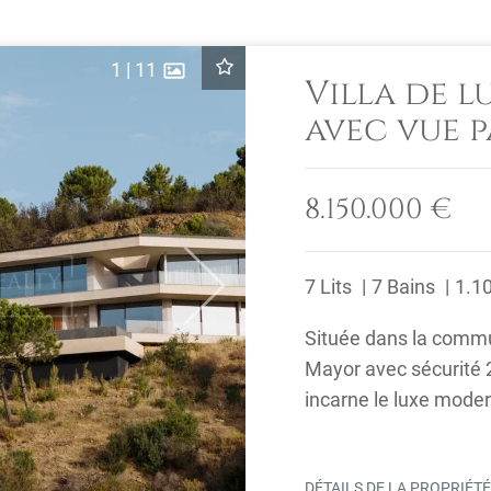
1
|
11
Villa de 
avec vue 
mer
8.150.000 €
7 Lits
7 Bains
1.1
Next
Située dans la comm
Mayor avec sécurité 
incarne le luxe moder
DÉTAILS DE LA PROPRIÉT