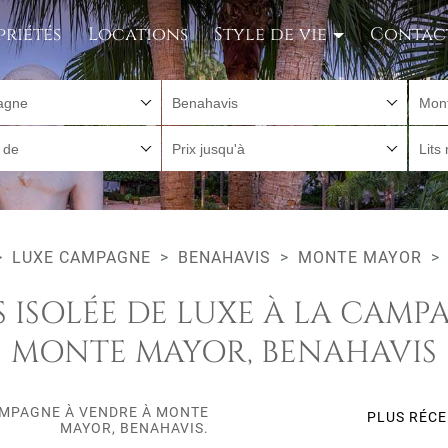
priétés
Locations
Style de vie
Contac
agne
Benahavis
Mon
r de
Prix jusqu'à
Lits
LUXE CAMPAGNE
BENAHAVIS
MONTE MAYOR
S ISOLÉE DE LUXE À LA CAM
MONTE MAYOR, BENAHAVIS
CAMPAGNE À VENDRE À MONTE
PLUS RÉC
MAYOR, BENAHAVIS.