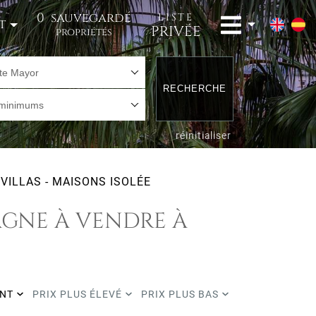
0
sauvegardé
LISTE
t
PRIVÉE
propriétés
te Mayor
RECHERCHE
 minimums
réinitialiser
VILLAS - MAISONS ISOLÉE
PAGNE À VENDRE À
ENT
PRIX PLUS ÉLEVÉ
PRIX PLUS BAS