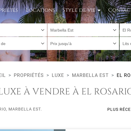
priétés
Locations
Style de vie
Contac
Marbella Est
El R
r de
Prix jusqu'à
Lits
EIL
PROPRIÉTÉS
LUXE
MARBELLA EST
EL RO
LUXE À VENDRE À EL ROSARI
RIO, MARBELLA EST.
PLUS RÉC