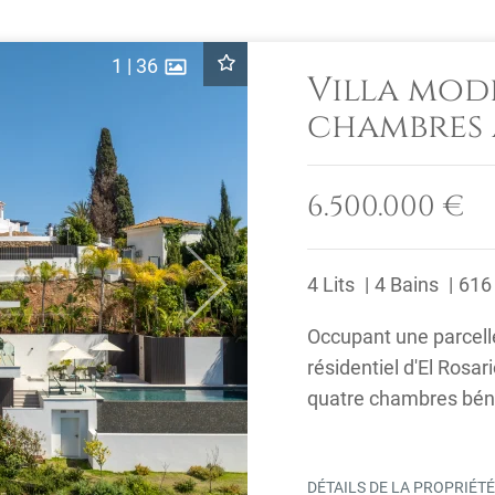
1
|
36
Villa mod
chambres 
à vendre à
Marbella
6.500.000 €
4 Lits
4 Bains
616
Next
Occupant une parcelle
résidentiel d'El Rosari
quatre chambres béné
méditerranéenne, la .
DÉTAILS DE LA PROPRIÉT