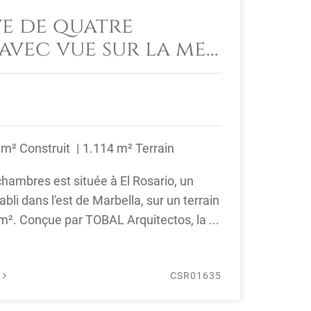
ve de quatre
avec vue sur la mer
 El Rosario,
Est
 m² Construit
1.114 m² Terrain
 chambres est située à El Rosario, un
abli dans l'est de Marbella, sur un terrain
 m². Conçue par TOBAL Arquitectos, la ...
É
CSR01635