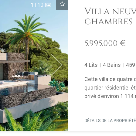
1
|
10
Villa neu
chambres 
à vendre à
Marbella 
5.995.000 €
4 Lits
4 Bains
459
Next
Cette villa de quatre
quartier résidentiel ét
privé d'environ 1 114
DÉTAILS DE LA PROPRIÉT