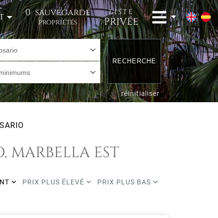
0
sauvegardé
LISTE
t
PRIVÉE
propriétés
osario
RECHERCHE
 minimums
réinitialiser
SARIO
O, MARBELLA EST
ENT
PRIX PLUS ÉLEVÉ
PRIX PLUS BAS