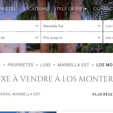
priétés
Locations
Style de vie
Contac
Marbella Est
Los 
r de
Prix jusqu'à
Lits
L
PROPRIÉTÉS
LUXE
MARBELLA EST
LOS MO
UXE À VENDRE À LOS MONTER
TEROS, MARBELLA EST.
PLUS RÉC