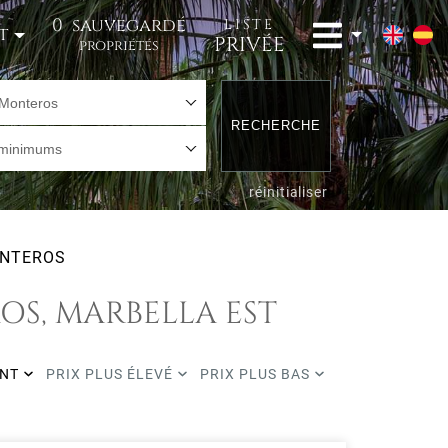
0
sauvegardé
LISTE
t
PRIVÉE
propriétés
Monteros
RECHERCHE
 minimums
réinitialiser
NTEROS
OS, MARBELLA EST
ENT
PRIX PLUS ÉLEVÉ
PRIX PLUS BAS