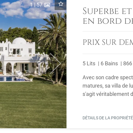
1
|
57
Superbe e
en bord d
PRIX SUR D
5 Lits
6 Bains
866
Next
Avec son cadre specta
matures, sa villa de l
s'agit véritablement 
Marbella. De nombreu
DÉTAILS DE LA PROPRIÉT