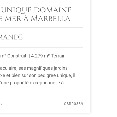
t unique domaine
e mer à Marbella
EMANDE
 m² Construit
4.279 m² Terrain
culaire, ses magnifiques jardins
uxe et bien sûr son pedigree unique, il
d'une propriété exceptionnelle à
ses ...
É
CSR00839