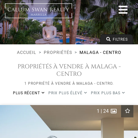
Tous les modes de vie
Malaga - Centro
Toutes les zones
Tous les types
Prix à partir de
FILTRES
Prix jusqu'à
Lits minimums
ACCUEIL
PROPRIÉTÉS
MALAGA - CENTRO
PROPRIÉTÉS À VENDRE À MALAGA -
CENTRO
1 PROPRIÉTÉ À VENDRE À MALAGA - CENTRO.
PLUS RÉCENT
PRIX PLUS ÉLEVÉ
PRIX PLUS BAS
1
|
24