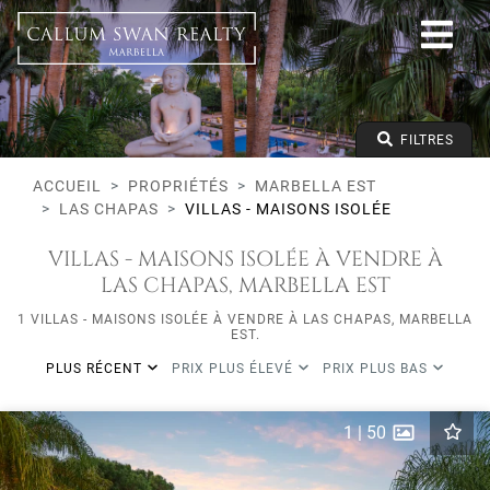
Tous les modes de vie
Marbella Est
Las Chapas
Villas - Maisons Isolée
Prix à partir de
FILTRES
Prix jusqu'à
Lits minimums
ACCUEIL
PROPRIÉTÉS
MARBELLA EST
LAS CHAPAS
VILLAS - MAISONS ISOLÉE
VILLAS - MAISONS ISOLÉE À VENDRE À
LAS CHAPAS, MARBELLA EST
1 VILLAS - MAISONS ISOLÉE À VENDRE À LAS CHAPAS, MARBELLA
EST.
PLUS RÉCENT
PRIX PLUS ÉLEVÉ
PRIX PLUS BAS
1
|
50