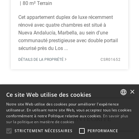
80 m² Terrain
Cet appartement duplex de luxe récemment
rénové avec quatre chambres est situé à
Nueva Andalucía, Marbella, au sein d'une
communauté prestigieuse avec double portail
sécurisé près du Los ...
DÉTAILS DE LA PROPRIÉTÉ
CSR01652
×
Ce site Web utilise des cookies
Notre site Web utilise des cookies pour améliorer l'expérience
DISCRÉTION SAVOIR
ENGLISH
utilisateur. En utilisant notre site Web, vous acceptez tous les cookies
conformément à notre Politique relative aux cookies.
En savoir plus
EXPÉRIENCE INTÉGRITÉ
SPANISH
sur la politique en matière de cookies
FRENCH
STRICTEMENT NÉCESSAIRES
PERFORMANCE