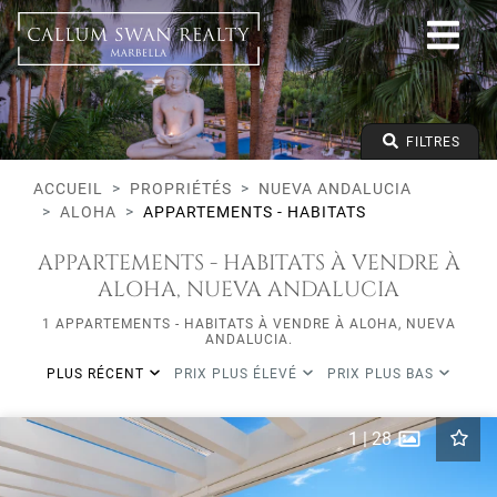
Tous les modes de vie
Nueva Andalucia
Aloha
Appartements - Habitats
Prix à partir de
FILTRES
Prix jusqu'à
Lits minimums
ACCUEIL
PROPRIÉTÉS
NUEVA ANDALUCIA
ALOHA
APPARTEMENTS - HABITATS
APPARTEMENTS - HABITATS À VENDRE À
ALOHA, NUEVA ANDALUCIA
1 APPARTEMENTS - HABITATS À VENDRE À ALOHA, NUEVA
ANDALUCIA.
PLUS RÉCENT
PRIX PLUS ÉLEVÉ
PRIX PLUS BAS
1
|
28