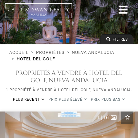
Tous les modes de vie
Nueva Andalucia
Hotel del Golf
Tous les types
Prix à partir de
FILTRES
Prix jusqu'à
Lits minimums
ACCUEIL
PROPRIÉTÉS
NUEVA ANDALUCIA
HOTEL DEL GOLF
PROPRIÉTÉS À VENDRE À HOTEL DEL
GOLF, NUEVA ANDALUCIA
1 PROPRIÉTÉ À VENDRE À HOTEL DEL GOLF, NUEVA ANDALUCIA.
PLUS RÉCENT
PRIX PLUS ÉLEVÉ
PRIX PLUS BAS
1
|
16