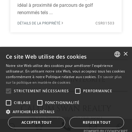
idéal à proximité de parcours de golf
renommés tels ...
DÉTAILS DE LA PROPRIÉTÉ
CSR01503
×
Ce site Web utilise des cookies
Notre site Web utilise des cookies pour améliorer l'expérience
DISCRÉTION SAVOIR
ENGLISH
utilisateur. En utilisant notre site Web, vous acceptez tous les cookies
conformément à notre Politique relative aux cookies.
En savoir plus
EXPÉRIENCE INTÉGRITÉ
SPANISH
sur la politique en matière de cookies
FRENCH
STRICTEMENT NÉCESSAIRES
PERFORMANCE
CIBLAGE
FONCTIONNALITÉ
CALLUM SWAN REALTY
AFFICHER LES DÉTAILS
Urb. Las Torres del Marbella Club, local 1
ACCEPTER TOUT
REFUSER TOUT
Blvd. Principe Alfonso de Hohenlohe
29602 Marbella Málaga
POWERED BY COOKIESCRIPT