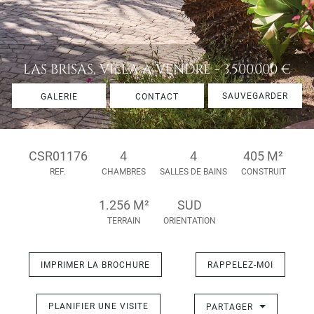
LAS BRISAS, VILLA À VENDRE - 3.500.000 €
SAUVEGARDER
GALERIE
CONTACT
CSR01176
4
4
405 M²
REF.
CHAMBRES
SALLES DE BAINS
CONSTRUIT
1.256 M²
SUD
TERRAIN
ORIENTATION
IMPRIMER LA BROCHURE
RAPPELEZ-MOI
PLANIFIER UNE VISITE
PARTAGER