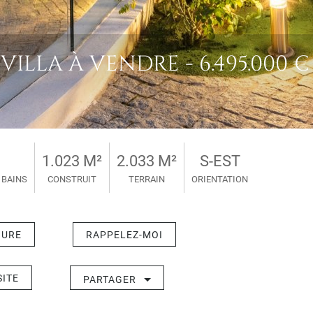
ILLA À VENDRE - 6.495.000 €
1.023 M²
2.033 M²
S-EST
 BAINS
CONSTRUIT
TERRAIN
ORIENTATION
HURE
RAPPELEZ-MOI
SITE
PARTAGER