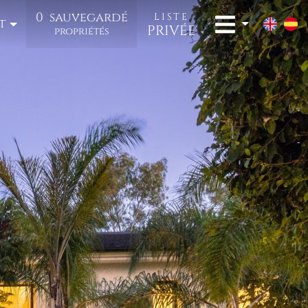
0
sauvegardé
LISTE
t
PRIVÉE
propriétés