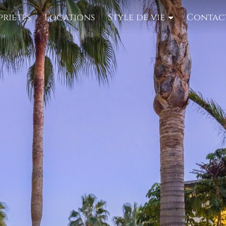
priétés
Locations
Style de vie
Contac