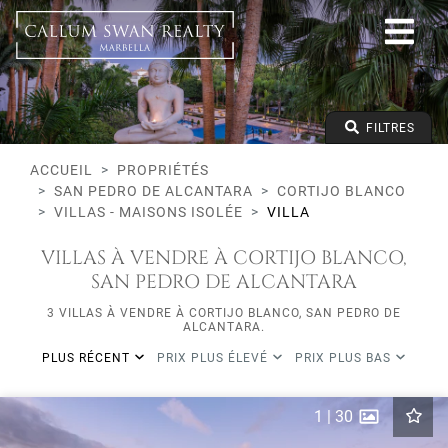
Tous les modes de vie
San Pedro de Alcantara
Cortijo Blanco
Tous les types
Prix à partir de
FILTRES
Prix jusqu'à
Lits minimums
ACCUEIL
PROPRIÉTÉS
SAN PEDRO DE ALCANTARA
CORTIJO BLANCO
VILLAS - MAISONS ISOLÉE
VILLA
VILLAS À VENDRE À CORTIJO BLANCO,
SAN PEDRO DE ALCANTARA
3 VILLAS À VENDRE À CORTIJO BLANCO, SAN PEDRO DE
ALCANTARA.
PLUS RÉCENT
PRIX PLUS ÉLEVÉ
PRIX PLUS BAS
1
|
30