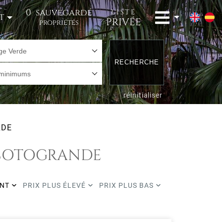
0
sauvegardé
LISTE
t
PRIVÉE
propriétés
age Verde
RECHERCHE
 minimums
réinitialiser
RDE
, SOTOGRANDE
ENT
PRIX PLUS ÉLEVÉ
PRIX PLUS BAS