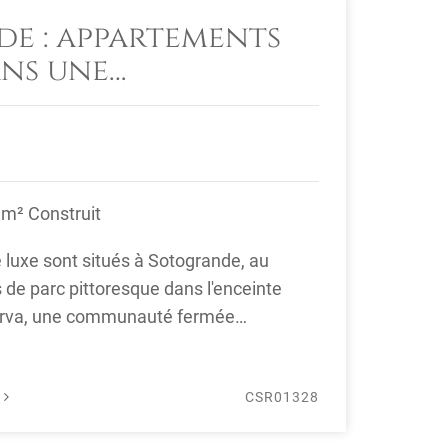
e : appartements
ans une
té fermée
 m² Construit
luxe sont situés à Sotogrande, au
s de parc pittoresque dans l'enceinte
erva, une communauté fermée
bénéficiant d'une sécurité 24 ...
É
CSR01328