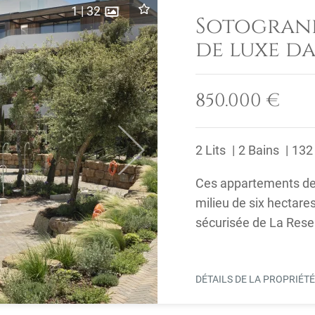
1
|
32
Sotogrand
de luxe d
communau
850.000 €
2 Lits
2 Bains
132
Next
Ces appartements de 
milieu de six hectare
sécurisée de La Res
DÉTAILS DE LA PROPRIÉT