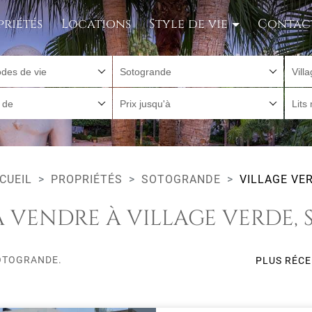
priétés
Locations
Style de vie
Contac
des de vie
Sotogrande
Vill
r de
Prix jusqu'à
Lits
CUEIL
PROPRIÉTÉS
SOTOGRANDE
VILLAGE VE
À VENDRE À VILLAGE VERDE
SOTOGRANDE.
PLUS RÉC