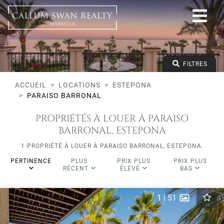
Tous les modes de vie
Estepona
Paraiso Barronal
Tous les types
Prix à partir de
FILTRES
Prix jusqu'à
Lits minimums
ACCUEIL
LOCATIONS
ESTEPONA
PARAISO BARRONAL
PROPRIÉTÉS À LOUER À PARAISO
BARRONAL, ESTEPONA
1 PROPRIÉTÉ À LOUER À PARAISO BARRONAL, ESTEPONA.
PERTINENCE
PLUS
PRIX PLUS
PRIX PLUS
RÉCENT
ÉLEVÉ
BAS
1
|
51