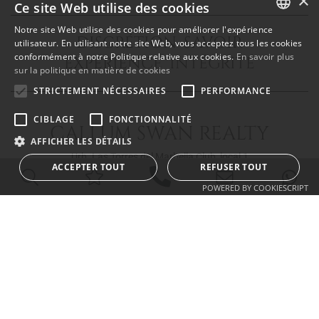
×
Ce site Web utilise des cookies
Notre site Web utilise des cookies pour améliorer l'expérience
DISCRÉTION SAVOIR
ENGLISH
utilisateur. En utilisant notre site Web, vous acceptez tous les cookies
conformément à notre Politique relative aux cookies.
En savoir plus
EXPÉRIENCE INTÉGRITÉ
SPANISH
sur la politique en matière de cookies
FRENCH
STRICTEMENT NÉCESSAIRES
PERFORMANCE
CIBLAGE
FONCTIONNALITÉ
CALLUM SWAN REALTY
AFFICHER LES DÉTAILS
Urb. Las Torres del Marbella Club, local 1
ACCEPTER TOUT
REFUSER TOUT
Blvd. Principe Alfonso de Hohenlohe
29602 Marbella Málaga
POWERED BY COOKIESCRIPT
info@callumswan.com
Tel:
(+34) 952 81 06 08