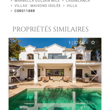
MARBELLA GOLDEN MILE
CASABLANCA
VILLAS - MAISONS ISOLÉE
VILLA
CSR01188R
PROPRIÉTÉS SIMILAIRES
1
|
37
Previous
Next