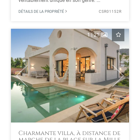
véritablement unique en son genre. ...
DÉTAILS DE LA PROPRIÉTÉ
CSR01152R
1
|
21
Previous
Next
Charmante villa, à distance de
marche de la plage sur la Mille