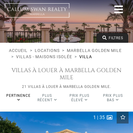
Tous les modes de vie
Marbella Golden Mile
Toutes les zones
Tous les types
Prix à partir de
FILTRES
Prix jusqu'à
Lits minimums
ACCUEIL
LOCATIONS
MARBELLA GOLDEN MILE
VILLAS - MAISONS ISOLÉE
VILLA
VILLAS À LOUER À MARBELLA GOLDEN
MILE
21 VILLAS À LOUER À MARBELLA GOLDEN MILE.
PERTINENCE
PLUS
PRIX PLUS
PRIX PLUS
RÉCENT
ÉLEVÉ
BAS
1
|
35