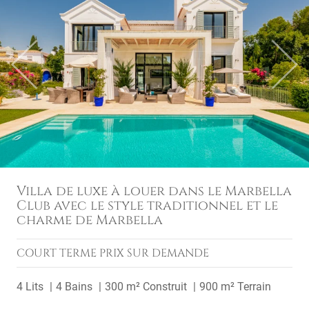
Previous
Next
Villa de luxe à louer dans le Marbella
Club avec le style traditionnel et le
charme de Marbella
COURT TERME
PRIX SUR DEMANDE
4 Lits
4 Bains
300 m² Construit
900 m² Terrain