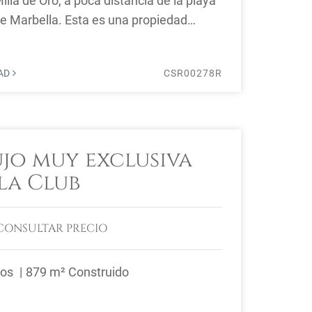
illa de Oro, a poca distancia de la playa
de Marbella. Esta es una propiedad
DAD
CSR00278R
ujo muy exclusiva
la Club
CONSULTAR PRECIO
ños
879 m² Construido