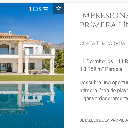
1
|
35
Impresion
primera lí
Marbella 
CORTA TEMPORADA
11 Dormitorios
11 
Next
3.159 m² Parcela
Descubra una oportuni
primera línea de play
lugar verdaderamente
parcela de 3.000 m², .
DETALLES DE LA PROPIE