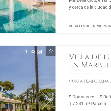
Marbella Club, en la M
y cerca de la ciudad 
perfecta para unas ...
DETALLES DE LA PROPIE
1
|
33
Villa de l
en Marbel
CORTA TEMPORADA
9 Dormitorios
9 Ba
Next
7.241 m² Parcela