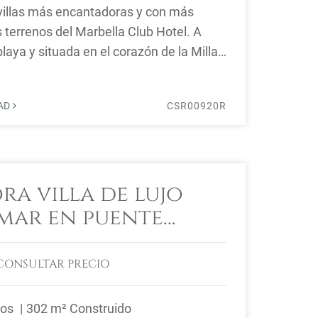
villas más encantadoras y con más
s terrenos del Marbella Club Hotel. A
laya y situada en el corazón de la Milla
, ...
DAD
CSR00920R
ra villa de lujo
 mar en puente
n la Milla de Oro
CONSULTAR PRECIO
ños
302 m² Construido