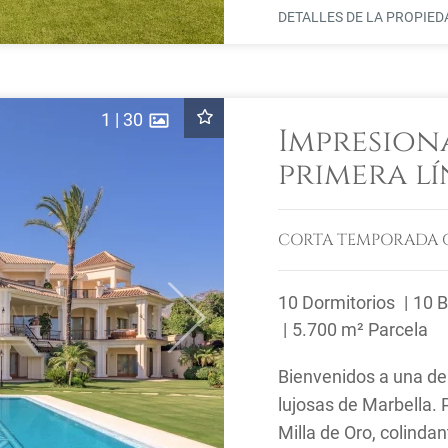
DETALLES DE LA PROPIE
1
|
30
Impresion
primera lí
Marbella 
CORTA TEMPORADA
10 Dormitorios
10 
Next
5.700 m² Parcela
Bienvenidos a una de 
lujosas de Marbella. 
Milla de Oro, colinda