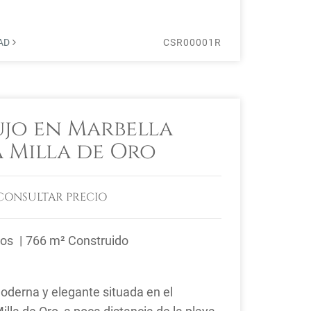
DAD
CSR00001R
ujo en Marbella
a Milla de Oro
CONSULTAR PRECIO
ños
766 m² Construido
oderna y elegante situada en el