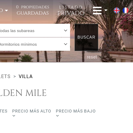
0
propiedades
LISTADO
o
PRIVADO
guardadas
Todas las subareas
BUSCAR
Dormitorios mínimos
reset
LETS
VILLA
LDEN MILE
TES
PRECIO MÁS ALTO
PRECIO MÁS BAJO