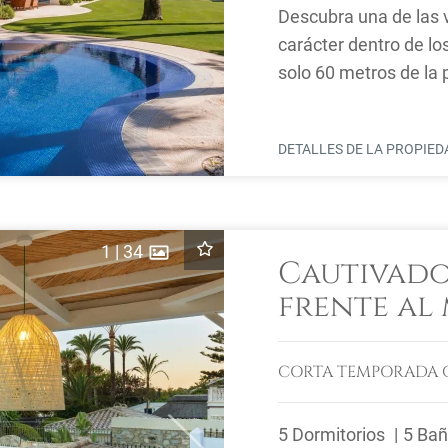
Descubra una de las 
carácter dentro de lo
solo 60 metros de la p
de Oro de Marbella
DETALLES DE LA PROPIE
1
|
34
Cautivado
frente al
romano, e
CORTA TEMPORADA
5 Dormitorios
5 Ba