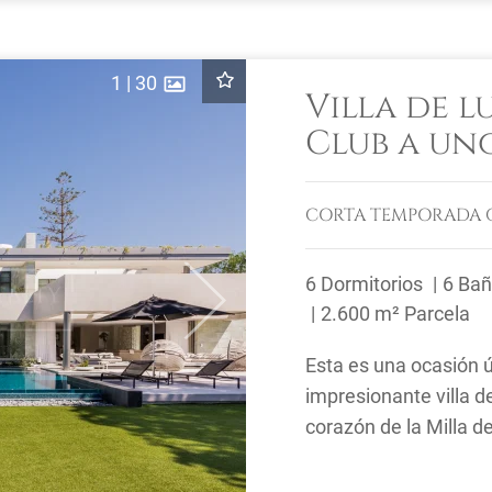
1
|
30
Villa de l
Club a uno
CORTA TEMPORADA
6 Dormitorios
6 Ba
Next
2.600 m² Parcela
Esta es una ocasión ú
impresionante villa d
corazón de la Milla d