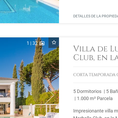
Hotel, esta ...
DETALLES DE LA PROPIE
1
|
32
Villa de L
Club, en l
CORTA TEMPORADA
5 Dormitorios
5 Ba
Next
1.000 m² Parcela
Impresionante villa m