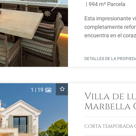
Next
994 m² Parcela
Esta impresionante vil
completamente reform
encuentra en el coraz
Urbanización los ...
DETALLES DE LA PROPIE
1
|
19
Villa de l
Marbella 
encanto 
Marbellí
CORTA TEMPORADA