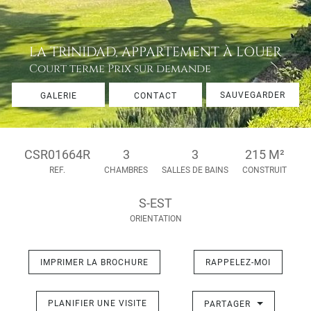
LA TRINIDAD, APPARTEMENT À LOUER
Court terme
Prix sur demande
SAUVEGARDER
GALERIE
CONTACT
CSR01664R
3
3
215 M²
REF.
CHAMBRES
SALLES DE BAINS
CONSTRUIT
S-EST
ORIENTATION
IMPRIMER LA BROCHURE
RAPPELEZ-MOI
PLANIFIER UNE VISITE
PARTAGER