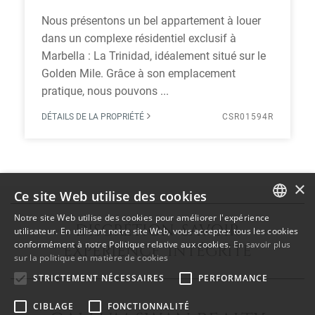
Nous présentons un bel appartement à louer
dans un complexe résidentiel exclusif à
Marbella : La Trinidad, idéalement situé sur le
Golden Mile. Grâce à son emplacement
pratique, nous pouvons ...
DÉTAILS DE LA PROPRIÉTÉ
CSR01594R
×
Ce site Web utilise des cookies
Notre site Web utilise des cookies pour améliorer l'expérience
DISCRÉTION SAVOIR
ENGLISH
utilisateur. En utilisant notre site Web, vous acceptez tous les cookies
conformément à notre Politique relative aux cookies.
En savoir plus
EXPÉRIENCE INTÉGRITÉ
SPANISH
sur la politique en matière de cookies
FRENCH
STRICTEMENT NÉCESSAIRES
PERFORMANCE
CIBLAGE
FONCTIONNALITÉ