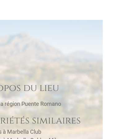
opos du lieu
la région Puente Romano
riétés similaires
s à Marbella Club