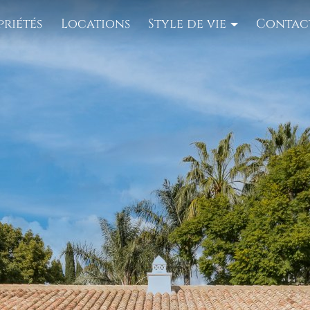
priétés
Locations
Style de vie
Contac