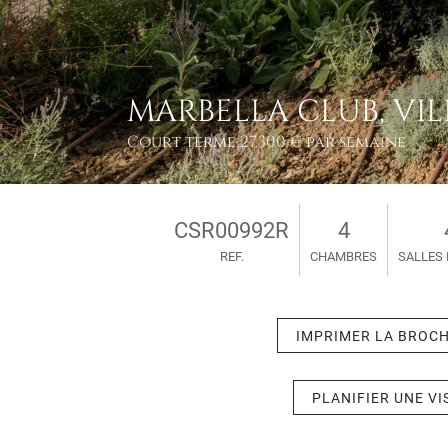
MARBELLA CLUB, VIL
Court terme
27.300 € par semaine
CSR00992R
4
REF.
CHAMBRES
SALLES 
IMPRIMER LA BROC
PLANIFIER UNE VI