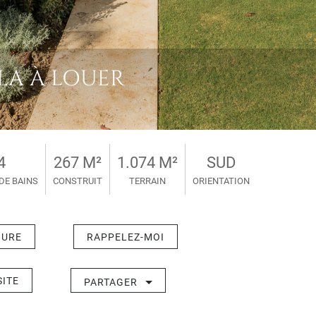
LA À LOUER
4
267 M²
1.074 M²
SUD
DE BAINS
CONSTRUIT
TERRAIN
ORIENTATION
HURE
RAPPELEZ-MOI
SITE
PARTAGER