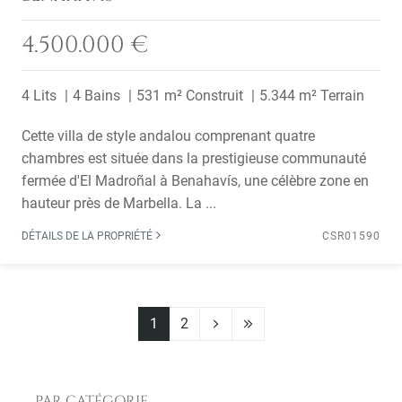
4.500.000 €
4 Lits
4 Bains
531 m² Construit
5.344 m² Terrain
Cette villa de style andalou comprenant quatre
chambres est située dans la prestigieuse communauté
fermée d'El Madroñal à Benahavís, une célèbre zone en
hauteur près de Marbella. La ...
DÉTAILS DE LA PROPRIÉTÉ
CSR01590
1
2
PAR CATÉGORIE