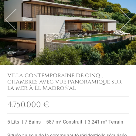
Previous
Next
Villa contemporaine de cinq
chambres avec vue panoramique sur
la mer à El Madroñal
4.750.000 €
5 Lits
7 Bains
587 m² Construit
3.241 m² Terrain
Située au sein de la communauté résidentielle sécurisée