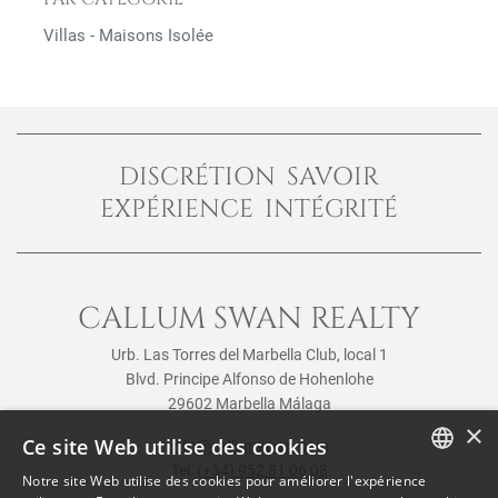
Villas - Maisons Isolée
DISCRÉTION SAVOIR
EXPÉRIENCE INTÉGRITÉ
CALLUM SWAN REALTY
Urb. Las Torres del Marbella Club, local 1
Blvd. Principe Alfonso de Hohenlohe
29602 Marbella Málaga
×
Ce site Web utilise des cookies
info@callumswan.com
Tel:
(+34) 952 81 06 08
Notre site Web utilise des cookies pour améliorer l'expérience
ENGLISH