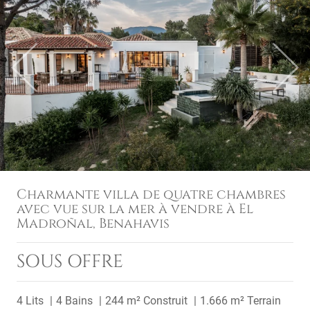
Previous
Next
Charmante villa de quatre chambres
avec vue sur la mer à vendre à El
Madroñal, Benahavis
SOUS OFFRE
4 Lits
4 Bains
244 m² Construit
1.666 m² Terrain