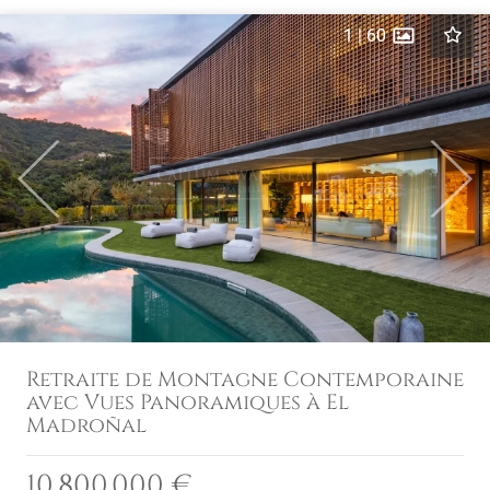
1
|
60
Previous
Next
Retraite de Montagne Contemporaine
avec Vues Panoramiques à El
Madroñal
10.800.000 €