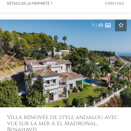
DÉTAILS DE LA PROPRIÉTÉ
CSR01563
1
|
49
Previous
Next
Villa rénovée de style andalou avec
vue sur la mer à El Madroñal,
Benahavís