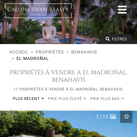
Tous les modes de vie
Benahavis
El Madroñal
Tous les types
Prix à partir de
FILTRES
Prix jusqu'à
Lits minimums
ACCUEIL
PROPRIÉTÉS
BENAHAVIS
EL MADROÑAL
PROPRIÉTÉS À VENDRE À EL MADROÑAL,
BENAHAVIS
11 PROPRIÉTÉS À VENDRE À EL MADROÑAL, BENAHAVIS.
PLUS RÉCENT
PRIX PLUS ÉLEVÉ
PRIX PLUS BAS
1
|
13