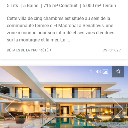
5 Lits
5 Bains
715 m² Construit
5.000 m² Terrain
Cette villa de cinq chambres est située au sein de la
communauté fermée d'El Madroñal à Benahavís, une
zone reconnue pour son intimité et ses vues étendues
sur la montagne et la mer. La ...
DÉTAILS DE LA PROPRIÉTÉ
CSR01627
1
|
43
Previous
Next