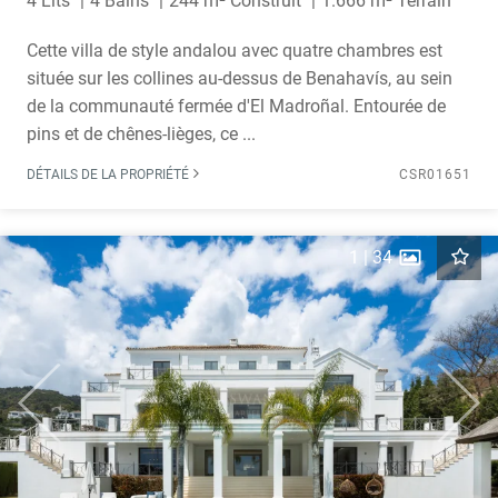
4 Lits
4 Bains
244 m² Construit
1.666 m² Terrain
Cette villa de style andalou avec quatre chambres est
située sur les collines au-dessus de Benahavís, au sein
de la communauté fermée d'El Madroñal. Entourée de
pins et de chênes-lièges, ce ...
DÉTAILS DE LA PROPRIÉTÉ
CSR01651
1
|
34
Previous
Next