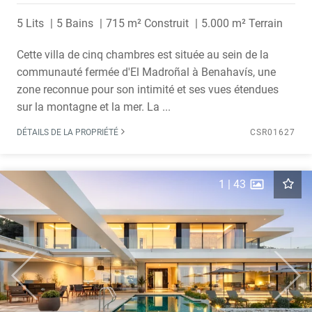
5 Lits
5 Bains
715 m² Construit
5.000 m² Terrain
Cette villa de cinq chambres est située au sein de la
communauté fermée d'El Madroñal à Benahavís, une
zone reconnue pour son intimité et ses vues étendues
sur la montagne et la mer. La ...
DÉTAILS DE LA PROPRIÉTÉ
CSR01627
1
|
43
Previous
Next