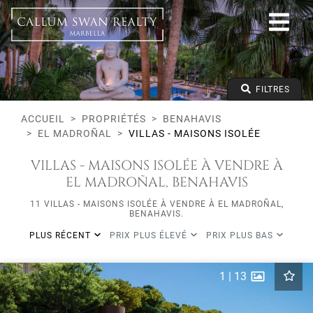
Tous les modes de vie
Benahavis
El Madroñal
Villas - Maisons Isolée
Prix à partir de
FILTRES
Prix jusqu'à
Lits minimums
ACCUEIL
PROPRIÉTÉS
BENAHAVIS
EL MADROÑAL
VILLAS - MAISONS ISOLÉE
VILLAS - MAISONS ISOLÉE À VENDRE À
EL MADROÑAL, BENAHAVIS
11 VILLAS - MAISONS ISOLÉE À VENDRE À EL MADROÑAL,
BENAHAVIS.
PLUS RÉCENT
PRIX PLUS ÉLEVÉ
PRIX PLUS BAS
1
|
13