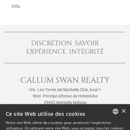
Villa
DISCRÉTION SAVOIR
EXPÉRIENCE INTÉGRITÉ
CALLUM SWAN REALTY
Urb. Las Torres del Marbella Club, local 1
Blvd. Principe Alfonso de Hohenlohe
29602 Marbella Málaga
×
Ce site Web utilise des cookies
info@callumswan.com
Tel:
(+34) 952 81 06 08
Notre site Web utilise des cookies pour améliorer l'expérience
ENGLISH
utilisateur. En utilisant notre site Web, vous acceptez tous les cookies