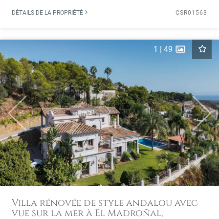
DÉTAILS DE LA PROPRIÉTÉ
CSR01563
1
|
49
Previous
Next
Villa rénovée de style andalou avec
vue sur la mer à El Madroñal,