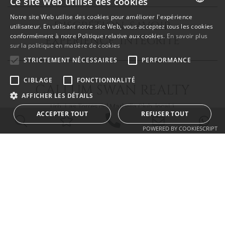
Ce site Web utilise des cookies
Notre site Web utilise des cookies pour améliorer l'expérience
DISCRÉTION SAVOIR
ENGLISH
utilisateur. En utilisant notre site Web, vous acceptez tous les cookies
conformément à notre Politique relative aux cookies.
En savoir plus
EXPÉRIENCE INTÉGRITÉ
SPANISH
sur la politique en matière de cookies
FRENCH
STRICTEMENT NÉCESSAIRES
PERFORMANCE
CIBLAGE
FONCTIONNALITÉ
CALLUM SWAN REALTY
AFFICHER LES DÉTAILS
Urb. Las Torres del Marbella Club, local 1
ACCEPTER TOUT
REFUSER TOUT
Blvd. Principe Alfonso de Hohenlohe
29602 Marbella Málaga
POWERED BY COOKIESCRIPT
info@callumswan.com
Tel:
(+34) 952 81 06 08