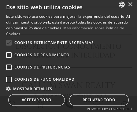
×
Ese sitio web utiliza cookies
Este sitio web usa cookies para mejorar la experiencia del usuario. Al
ENGLISH
utilizar nuestro sitio web, usted acepta todas las cookies de acuerdo
con nuestra Política de cookies.
Más información sobre Política de
SPANISH
Cookies
FRENCH
COOKIES ESTRICTAMENTE NECESARIAS
DISCRECIÓN CONOCIMIENTO
EXPERIENCIA INTEGRIDAD
COOKIES DE RENDIMIENTO
COOKIES DE PREFERENCIAS
COOKIES DE FUNCIONALIDAD
CALLUM SWAN REALTY
MOSTRAR DETALLES
Urb. Las Torres del Marbella Club, local 1
ACEPTAR TODO
RECHAZAR TODO
Blvd. Principe Alfonso de Hohenlohe
29602 Marbella Málaga
POWERED BY COOKIESCRIPT
info@callumswan.com
Tel:
(+34) 952 81 06 08