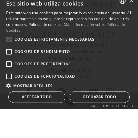
×
Ese sitio web utiliza cookies
EXPERIENCIA INTEGRIDAD
Este sitio web usa cookies para mejorar la experiencia del usuario. Al
ENGLISH
utilizar nuestro sitio web, usted acepta todas las cookies de acuerdo
con nuestra Política de cookies.
Más información sobre Política de
SPANISH
Cookies
CALLUM SWAN REALTY
FRENCH
COOKIES ESTRICTAMENTE NECESARIAS
Urb. Las Torres del Marbella Club, local 1
COOKIES DE RENDIMIENTO
Blvd. Principe Alfonso de Hohenlohe
29602 Marbella Málaga
COOKIES DE PREFERENCIAS
info@callumswan.com
COOKIES DE FUNCIONALIDAD
Tel:
(+34) 952 81 06 08
MOSTRAR DETALLES
ACEPTAR TODO
RECHAZAR TODO
POWERED BY COOKIESCRIPT
© 2026
Callum Swan Realty
|
Aviso Legal y Política de Privacidad
|
Política de
Cookies
|
Mapa Web
| built by
inmoba