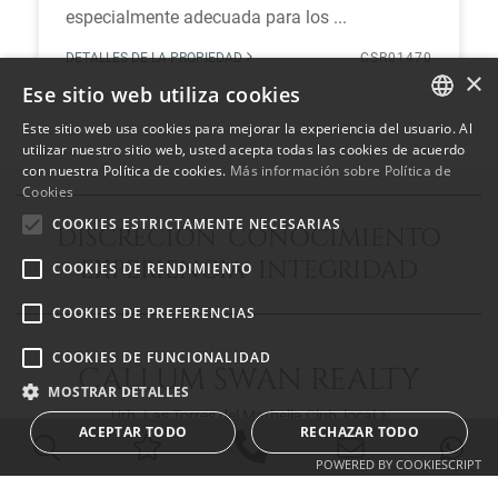
especialmente adecuada para los ...
DETALLES DE LA PROPIEDAD
CSR01470
×
Ese sitio web utiliza cookies
Este sitio web usa cookies para mejorar la experiencia del usuario. Al
ENGLISH
utilizar nuestro sitio web, usted acepta todas las cookies de acuerdo
con nuestra Política de cookies.
Más información sobre Política de
SPANISH
Cookies
FRENCH
COOKIES ESTRICTAMENTE NECESARIAS
DISCRECIÓN CONOCIMIENTO
EXPERIENCIA INTEGRIDAD
COOKIES DE RENDIMIENTO
COOKIES DE PREFERENCIAS
COOKIES DE FUNCIONALIDAD
CALLUM SWAN REALTY
MOSTRAR DETALLES
Urb. Las Torres del Marbella Club, local 1
ACEPTAR TODO
RECHAZAR TODO
Blvd. Principe Alfonso de Hohenlohe
29602 Marbella Málaga
POWERED BY COOKIESCRIPT