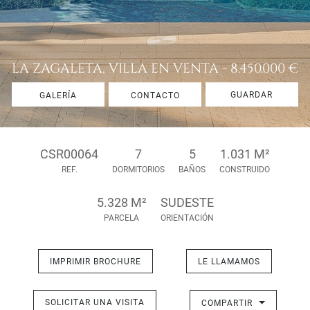
LA ZAGALETA, VILLA EN VENTA - 8.450.000 €
GUARDAR
GALERÍA
CONTACTO
CSR00064
7
5
1.031 M²
REF.
DORMITORIOS
BAÑOS
CONSTRUIDO
5.328 M²
SUDESTE
PARCELA
ORIENTACIÓN
IMPRIMIR BROCHURE
LE LLAMAMOS
SOLICITAR UNA VISITA
COMPARTIR