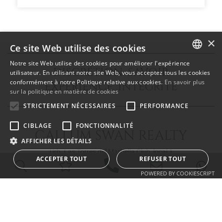
×
Ce site Web utilise des cookies
Notre site Web utilise des cookies pour améliorer l'expérience
DISCRÉTION SAVOIR
ENGLISH
utilisateur. En utilisant notre site Web, vous acceptez tous les cookies
conformément à notre Politique relative aux cookies.
En savoir plus
EXPÉRIENCE INTÉGRITÉ
SPANISH
sur la politique en matière de cookies
FRENCH
STRICTEMENT NÉCESSAIRES
PERFORMANCE
CIBLAGE
FONCTIONNALITÉ
CALLUM SWAN REALTY
AFFICHER LES DÉTAILS
Urb. Las Torres del Marbella Club, local 1
ACCEPTER TOUT
REFUSER TOUT
Blvd. Principe Alfonso de Hohenlohe
29602 Marbella Málaga
POWERED BY COOKIESCRIPT
info@callumswan.com
Tel:
(+34) 952 81 06 08