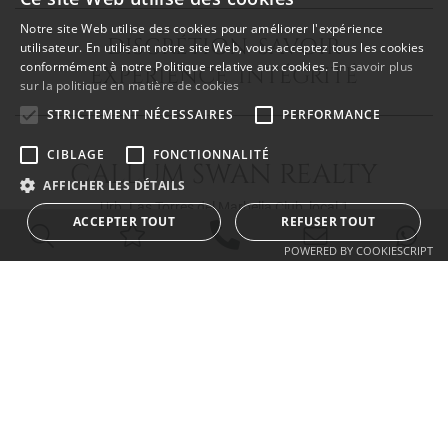
Notre site Web utilise des cookies pour améliorer l'expérience
DISCRÉTION SAVOIR
ENGLISH
utilisateur. En utilisant notre site Web, vous acceptez tous les cookies
conformément à notre Politique relative aux cookies.
En savoir plus
EXPÉRIENCE INTÉGRITÉ
SPANISH
sur la politique en matière de cookies
FRENCH
STRICTEMENT NÉCESSAIRES
PERFORMANCE
CIBLAGE
FONCTIONNALITÉ
CALLUM SWAN REALTY
AFFICHER LES DÉTAILS
Urb. Las Torres del Marbella Club, local 1
ACCEPTER TOUT
REFUSER TOUT
Blvd. Principe Alfonso de Hohenlohe
29602 Marbella Málaga
POWERED BY COOKIESCRIPT
info@callumswan.com
Tel:
(+34) 952 81 06 08
© 2026
Callum Swan Realty
|
Avis juridique et politique de confidentialité
|