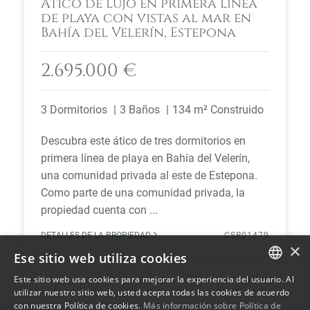
Ático de lujo en primera línea
de playa con vistas al mar en
Bahía del Velerín, Estepona
2.695.000 €
3 Dormitorios
3 Baños
134 m² Construido
Descubra este ático de tres dormitorios en
primera línea de playa en Bahía del Velerín,
una comunidad privada al este de Estepona.
Como parte de una comunidad privada, la
propiedad cuenta con ...
DETALLES DE LA PROPIEDAD
CSR01479
×
Ese sitio web utiliza cookies
Este sitio web usa cookies para mejorar la experiencia del usuario. Al
ENGLISH
utilizar nuestro sitio web, usted acepta todas las cookies de acuerdo
con nuestra Política de cookies.
Más información sobre Política de