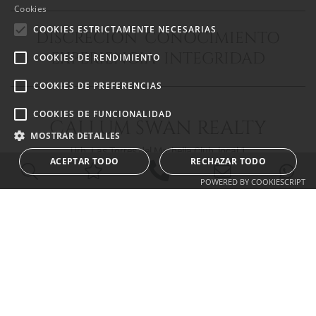
SPANISH
Cookies
FRENCH
COOKIES ESTRICTAMENTE NECESARIAS
DISCRECIÓN CONOCIMIENTO
EXPERIENCIA INTEGRIDAD
COOKIES DE RENDIMIENTO
COOKIES DE PREFERENCIAS
COOKIES DE FUNCIONALIDAD
CALLUM SWAN REALTY
MOSTRAR DETALLES
Urb. Las Torres del Marbella Club, local 1
ACEPTAR TODO
RECHAZAR TODO
Blvd. Principe Alfonso de Hohenlohe
29602 Marbella Málaga
POWERED BY COOKIESCRIPT
info@callumswan.com
Tel:
(+34) 952 81 06 08