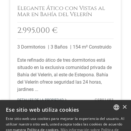
Elegante Ático con Vistas al
Mar en Bahía del Velerín
2.995.000 €
3 Dormitorios
3 Baños
154 m² Construido
Este refinado ático de tres dormitorios está
situado en la exclusiva comunidad privada de
Bahía del Velerín, al este de Estepona. Bahía
del Velerín ofrece seguridad las 24 horas,
jardines ...
DETALLES DE LA PROPIEDAD
CSR01483
×
Ese sitio web utiliza cookies
Este sitio web usa cookies para mejorar la experiencia del usuario. Al
ENGLISH
utilizar nuestro sitio web, usted acepta todas las cookies de acuerdo
con nuestra Política de cookies.
Más información sobre Política de