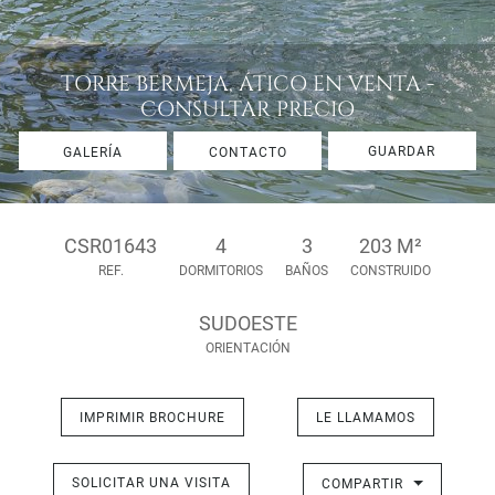
TORRE BERMEJA, ÁTICO EN VENTA -
CONSULTAR PRECIO
GUARDAR
GALERÍA
CONTACTO
CSR01643
4
3
203 M²
REF.
DORMITORIOS
BAÑOS
CONSTRUIDO
SUDOESTE
ORIENTACIÓN
IMPRIMIR BROCHURE
LE LLAMAMOS
SOLICITAR UNA VISITA
COMPARTIR