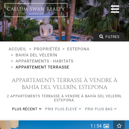
Tous les modes de vie
Estepona
Bahía del Velerín
Tous les types
Prix à partir de
FILTRES
Prix jusqu'à
Lits minimums
ACCUEIL
PROPRIÉTÉS
ESTEPONA
BAHÍA DEL VELERÍN
APPARTEMENTS - HABITATS
APPARTEMENT TERRASSE
APPARTEMENTS TERRASSE À VENDRE À
BAHÍA DEL VELERÍN, ESTEPONA
2 APPARTEMENTS TERRASSE À VENDRE À BAHÍA DEL VELERÍN,
ESTEPONA.
PLUS RÉCENT
PRIX PLUS ÉLEVÉ
PRIX PLUS BAS
1
|
54