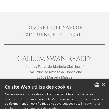
DISCRÉTION SAVOIR
EXPÉRIENCE INTÉGRITÉ
CALLUM SWAN REALTY
Urb. Las Torres del Marbella Club, local 1
Blvd. Principe Alfonso de Hohenlohe
29602 Marbella Málaga
×
Ce site Web utilise des cookies
info@callumswan.com
Tel:
(+34) 952 81 06 08
Notre site Web utilise des cookies pour améliorer l'expérience
ENGLISH
utilisateur. En utilisant notre site Web, vous acceptez tous les cookies
conformément à notre Politique relative aux cookies.
En savoir plus
SPANISH
sur la politique en matière de cookies